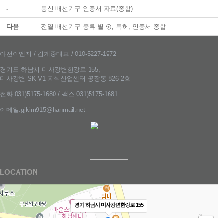
-
통신 배선기구 인증서 자료(종합)
다음
전열 배선기구 종류 별 ㉿, 특허, 인증서 종합
아전이엔지 / 김계중대표 / 010-5227-1972
경기도 하남시 미사강변한강로 155,
미사강변 SK V1 지식산업센터 공장동 826-2호
전화:031)5175-1680 / 팩스:031)5175-1681
이메일:gjkim915@hanmail.net
LOCATION
경기 하남시 미사강변한강로 155