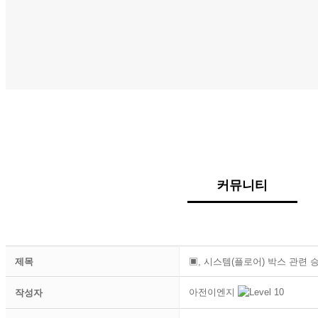
회사소개
English
온라인 문의
커뮤니티
제목
▣, 시스템(플로어) 박스 관련 
아전이엔지
작성자