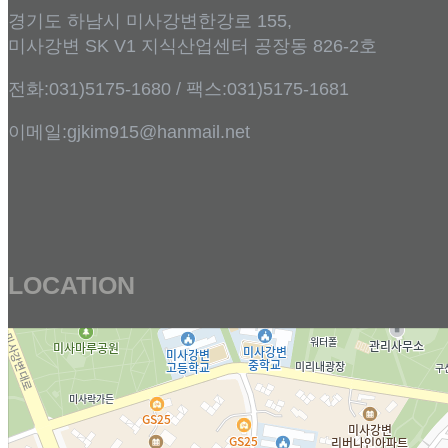
경기도 하남시 미사강변한강로 155,
미사강변 SK V1 지식산업센터 공장동 826-2호
전화:031)5175-1680 / 팩스:031)5175-1681
이메일:gjkim915@hanmail.net
LOCATION