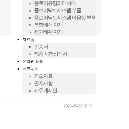
플로어유틸리티박스
플로어닥트시스템 부품
플로어닥트시스템 아울렛 부속
통합배선 자재
전기배관 자재
자료실
인증서
제품 시험성적서
온라인 문의
커뮤니티
기술자료
공지사항
자유게시판
2026-05-22 20:33