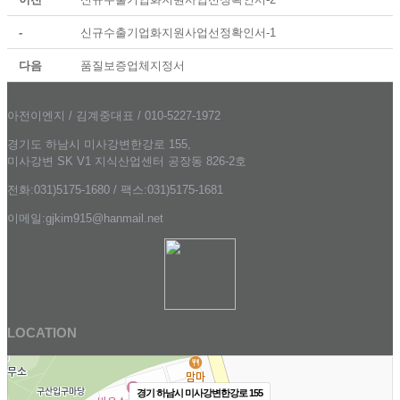
-
신규수출기업화지원사업선정확인서-1
다음
품질보증업체지정서
아전이엔지 / 김계중대표 / 010-5227-1972
경기도 하남시 미사강변한강로 155,
미사강변 SK V1 지식산업센터 공장동 826-2호
전화:031)5175-1680 / 팩스:031)5175-1681
이메일:gjkim915@hanmail.net
LOCATION
경기 하남시 미사강변한강로 155