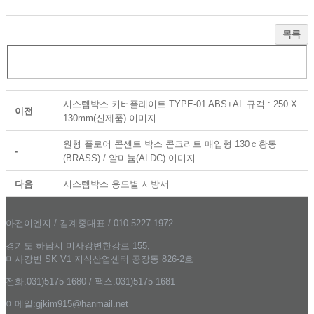
목록
시스템박스 커버플레이트 TYPE-01 ABS+AL 규격 : 250 X
이전
130mm(신제품) 이미지
원형 플로어 콘센트 박스 콘크리트 매입형 130￠황동
-
(BRASS) / 알미늄(ALDC) 이미지
다음
시스템박스 용도별 시방서
아전이엔지 / 김계중대표 / 010-5227-1972
경기도 하남시 미사강변한강로 155,
미사강변 SK V1 지식산업센터 공장동 826-2호
전화:031)5175-1680 / 팩스:031)5175-1681
이메일:gjkim915@hanmail.net